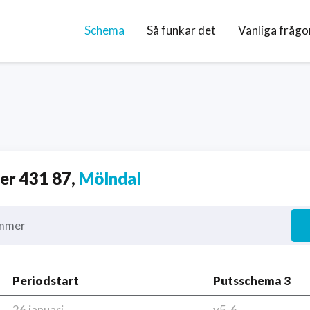
Schema
Så funkar det
Vanliga frågo
r 431 87,
Mölndal
mmer
Periodstart
Putsschema 3
26 januari
v5-6