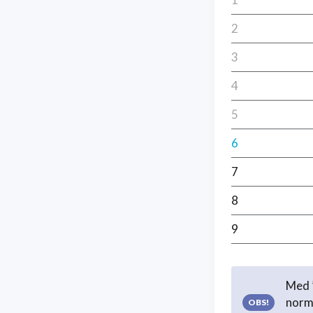
2
3
4
5
6
7
8
9
Med ”
norma