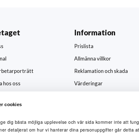
etaget
Information
ss
Prislista
nal
Allmänna villkor
betarporträtt
Reklamation och skada
a hos oss
Värderingar
ar och nyheter
Hållbarhet och socialt ansv
r cookies
/media
Integritetspolicy
ingsfokus
Cookies
 ge dig bästa möjliga upplevelse och vår sida kommer inte att funge
mer detaljerat om hur vi hanterar dina personuppgifter går detta att
lblåsare