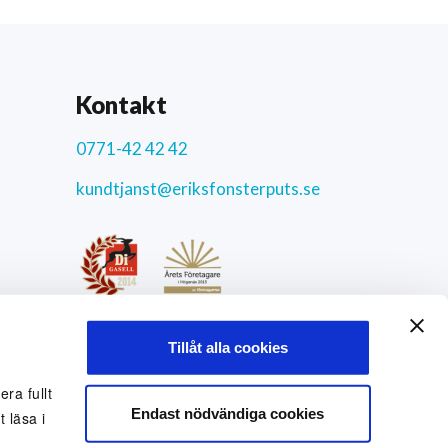
Kontakt
0771-42 42 42
kundtjanst@eriksfonsterputs.se
ar
4.3
/5
Tillåt alla cookies
9771 uppriktiga kundomdömen
Sociala medier
ra fullt
Endast nödvändiga cookies
 läsa i