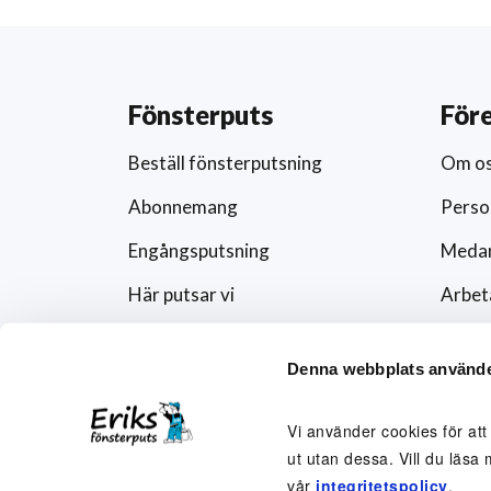
Fönsterputs
För
Beställ fönsterputsning
Om o
Abonnemang
Perso
Engångsputsning
Medar
Här putsar vi
Arbet
Schema
Artikl
Denna webbplats använde
Förändra abonnemanget
Press
Rutavdrag och fönsterputs
Fören
Vi använder cookies för att
ut utan dessa. Vill du läsa 
Visse
vår
integritetspolicy
.