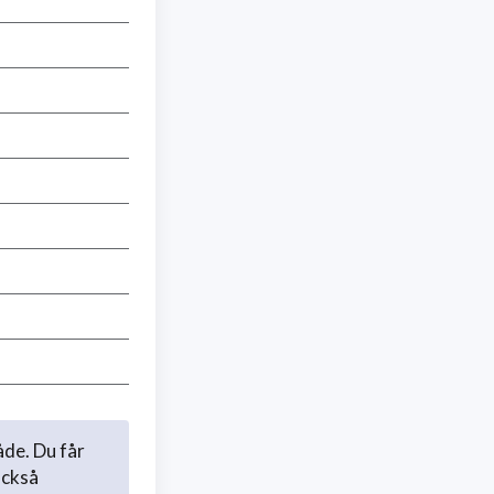
åde. Du får
också