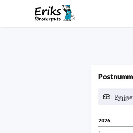
Postnumme
Postnu
2026
1