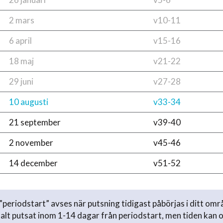
2 mars
v10-11
6 april
v15-16
18 maj
v21-22
29 juni
v27-28
10 augusti
v33-34
21 september
v39-40
2 november
v45-46
14 december
v51-52
periodstart” avses när putsning tidigast påbörjas i ditt omr
lt putsat inom 1-14 dagar från periodstart, men tiden kan 