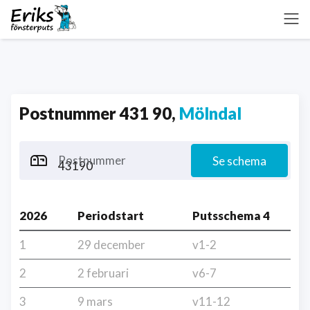
Postnummer 431 90,
Mölndal
Postnummer
Se schema
2026
Periodstart
Putsschema 4
1
29 december
v1-2
2
2 februari
v6-7
3
9 mars
v11-12