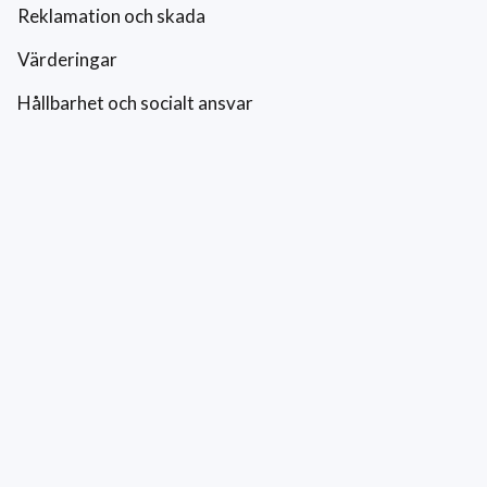
Reklamation och skada
Värderingar
Hållbarhet och socialt ansvar
Integritetspolicy
Cookies
Kontakt
0771-42 42 42
kundtjanst@eriksfonsterputs.se