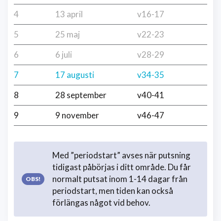
4
13 april
v16-17
5
25 maj
v22-23
6
6 juli
v28-29
7
17 augusti
v34-35
8
28 september
v40-41
9
9 november
v46-47
Med ”periodstart” avses när putsning
tidigast påbörjas i ditt område. Du får
normalt putsat inom 1-14 dagar från
periodstart, men tiden kan också
förlängas något vid behov.