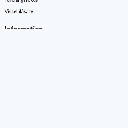
Visselblåsare
Information
Prislista
Allmänna villkor
Reklamation och skada
Värderingar
Hållbarhet och socialt ansvar
Integritetspolicy
Cookies
Kontakt