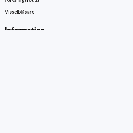
Visselblåsare
Information
Prislista
Allmänna villkor
Reklamation och skada
Värderingar
Hållbarhet och socialt ansvar
Integritetspolicy
Cookies
Kontakt