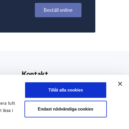
Beställ online
Kontakt
0771-42 42 42
Tillåt alla cookies
kundtjanst@eriksfonsterputs.se
ra fullt
Endast nödvändiga cookies
 läsa i