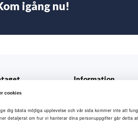
Kom igång nu!
etaget
Information
ss
Prislista
r cookies
nal
Allmänna villkor
 ge dig bästa möjliga upplevelse och vår sida kommer inte att funge
betarporträtt
Reklamation och skada
mer detaljerat om hur vi hanterar dina personuppgifter går detta att
a hos oss
Värderingar