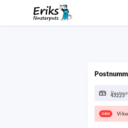
Postnumme
Postnu
Vi ku