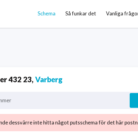
Schema
Så funkar det
Vanliga frågo
r 432 23,
Varberg
mmer
nde dessvärre inte hitta något putsschema för det här post