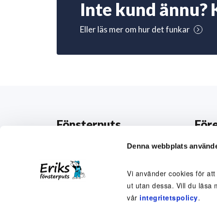
Inte kund ännu? 
Eller läs mer om hur det funkar
Fönsterputs
För
Beställ fönsterputsning
Om o
Denna webbplats använde
Abonnemang
Perso
Vi använder cookies för att
Engångsputsning
Medar
ut utan dessa. Vill du läsa 
vår
integritetspolicy
.
Här putsar vi
Arbet