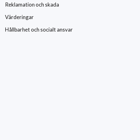
Reklamation och skada
Värderingar
Hållbarhet och socialt ansvar
Integritetspolicy
Cookies
Kontakt
0771-42 42 42
kundtjanst@eriksfonsterputs.se