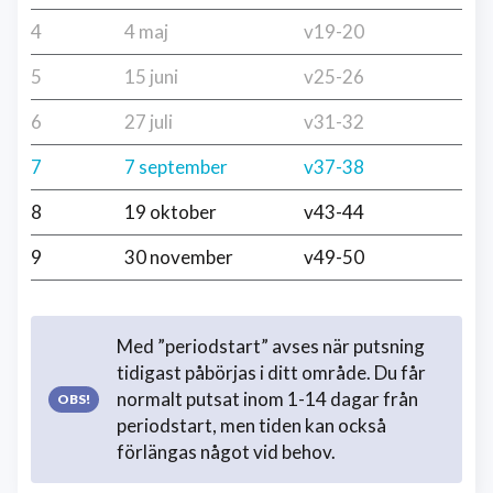
4
4 maj
v19-20
5
15 juni
v25-26
6
27 juli
v31-32
7
7 september
v37-38
8
19 oktober
v43-44
9
30 november
v49-50
Med ”periodstart” avses när putsning
tidigast påbörjas i ditt område. Du får
normalt putsat inom 1-14 dagar från
periodstart, men tiden kan också
förlängas något vid behov.