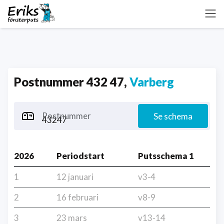
Postnummer 432 47,
Varberg
Postnummer
Se schema
2026
Periodstart
Putsschema 1
1
12 januari
v3-4
2
16 februari
v8-9
3
23 mars
v13-14