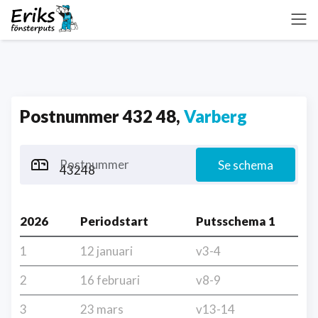
Postnummer 432 48,
Varberg
Postnummer
Se schema
2026
Periodstart
Putsschema 1
1
12 januari
v3-4
2
16 februari
v8-9
3
23 mars
v13-14