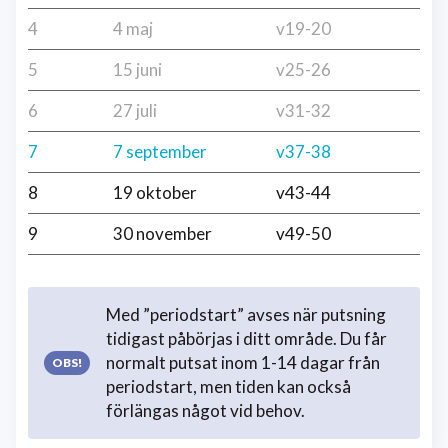
4
4 maj
v19-20
5
15 juni
v25-26
6
27 juli
v31-32
7
7 september
v37-38
8
19 oktober
v43-44
9
30 november
v49-50
Med ”periodstart” avses när putsning
tidigast påbörjas i ditt område. Du får
normalt putsat inom 1-14 dagar från
periodstart, men tiden kan också
förlängas något vid behov.