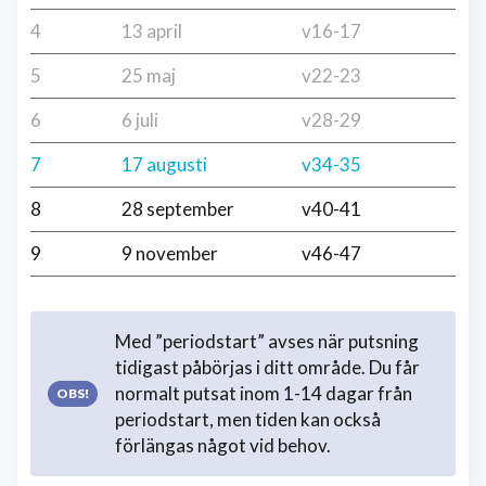
4
13 april
v16-17
5
25 maj
v22-23
6
6 juli
v28-29
7
17 augusti
v34-35
8
28 september
v40-41
9
9 november
v46-47
Med ”periodstart” avses när putsning
tidigast påbörjas i ditt område. Du får
normalt putsat inom 1-14 dagar från
periodstart, men tiden kan också
förlängas något vid behov.