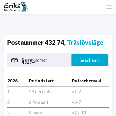
Postnummer 432 74,
Träslövsläge
Postnummer
Se schema
2026
Periodstart
Putsschema 4
1
29 december
v1-2
2
2 februari
v6-7
3
9 mars
v11-12