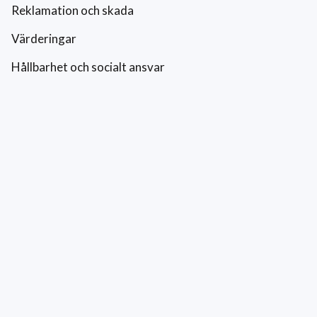
Reklamation och skada
Värderingar
Hållbarhet och socialt ansvar
Integritetspolicy
Cookies
Kontakt
0771-42 42 42
kundtjanst@eriksfonsterputs.se