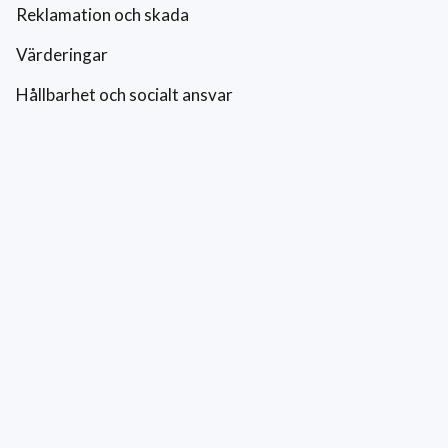
Reklamation och skada
Värderingar
Hållbarhet och socialt ansvar
Integritetspolicy
Cookies
Kontakt
0771-42 42 42
kundtjanst@eriksfonsterputs.se