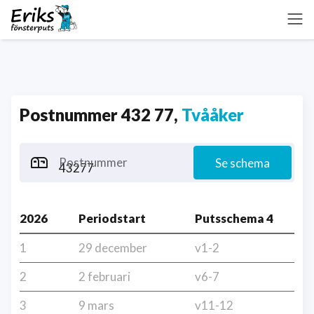
Postnummer 432 77,
Tvååker
Postnummer
Se schema
2026
Periodstart
Putsschema 4
1
29 december
v1-2
2
2 februari
v6-7
3
9 mars
v11-12