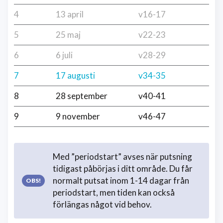
4
13 april
v16-17
5
25 maj
v22-23
6
6 juli
v28-29
7
17 augusti
v34-35
8
28 september
v40-41
9
9 november
v46-47
Med ”periodstart” avses när putsning
tidigast påbörjas i ditt område. Du får
normalt putsat inom 1-14 dagar från
periodstart, men tiden kan också
förlängas något vid behov.