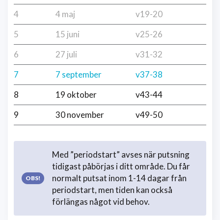
4
4 maj
v19-20
5
15 juni
v25-26
6
27 juli
v31-32
7
7 september
v37-38
8
19 oktober
v43-44
9
30 november
v49-50
Med ”periodstart” avses när putsning
tidigast påbörjas i ditt område. Du får
normalt putsat inom 1-14 dagar från
periodstart, men tiden kan också
förlängas något vid behov.