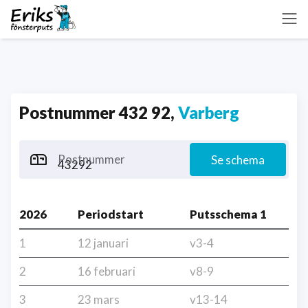
Postnummer 432 92,
Varberg
Postnummer
Se schema
2026
Periodstart
Putsschema 1
1
12 januari
v3-4
2
16 februari
v8-9
3
23 mars
v13-14