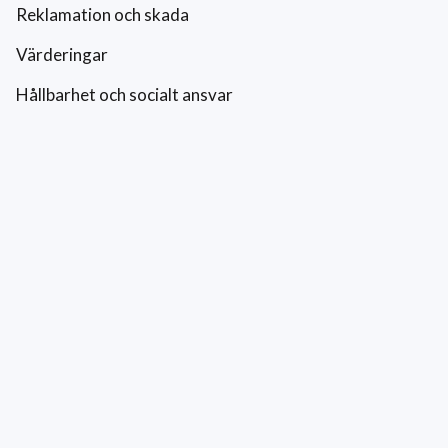
Reklamation och skada
Värderingar
Hållbarhet och socialt ansvar
Integritetspolicy
Cookies
Kontakt
0771-42 42 42
kundtjanst@eriksfonsterputs.se