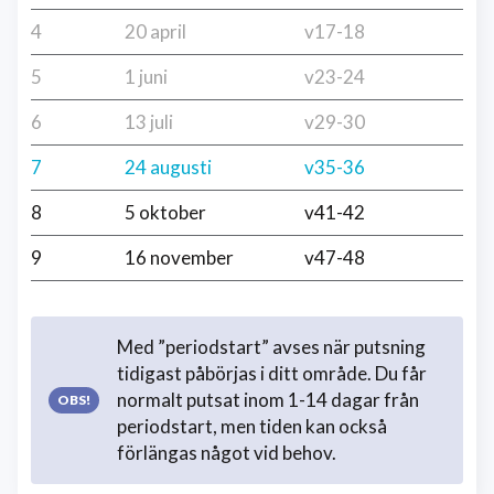
4
20 april
v17-18
5
1 juni
v23-24
6
13 juli
v29-30
7
24 augusti
v35-36
8
5 oktober
v41-42
9
16 november
v47-48
Med ”periodstart” avses när putsning
tidigast påbörjas i ditt område. Du får
normalt putsat inom 1-14 dagar från
periodstart, men tiden kan också
förlängas något vid behov.