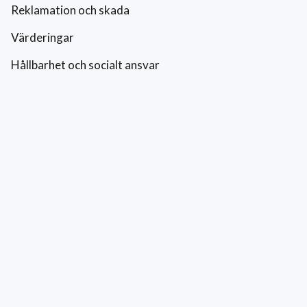
Reklamation och skada
Värderingar
Hållbarhet och socialt ansvar
Integritetspolicy
Cookies
Kontakt
0771-42 42 42
kundtjanst@eriksfonsterputs.se