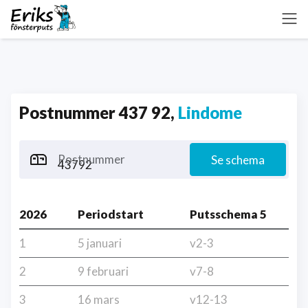
Postnummer 437 92,
Lindome
Postnummer
Se schema
2026
Periodstart
Putsschema 5
1
5 januari
v2-3
2
9 februari
v7-8
3
16 mars
v12-13