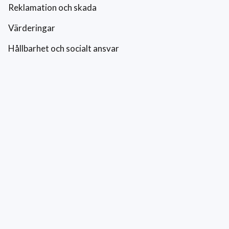
Reklamation och skada
Värderingar
Hållbarhet och socialt ansvar
Integritetspolicy
Cookies
Kontakt
0771-42 42 42
kundtjanst@eriksfonsterputs.se