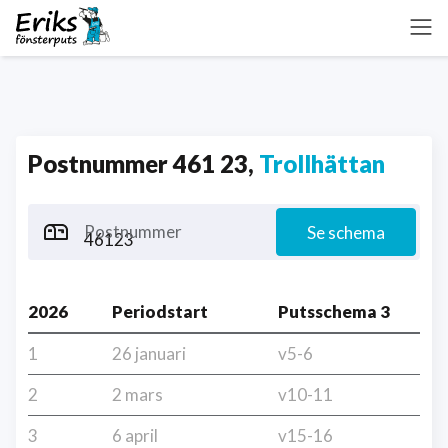
Postnummer 461 23,
Trollhättan
Postnummer
Se schema
2026
Periodstart
Putsschema 3
1
26 januari
v5-6
2
2 mars
v10-11
3
6 april
v15-16