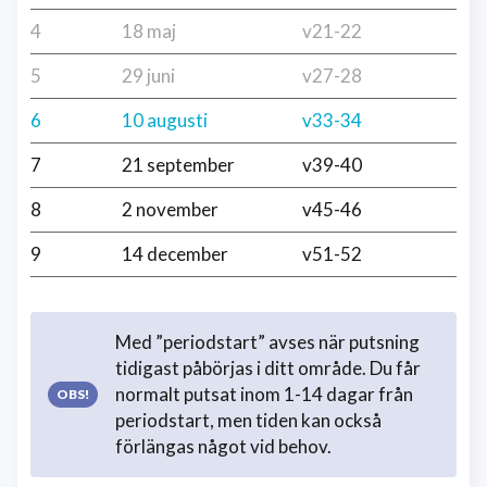
4
18 maj
v21-22
5
29 juni
v27-28
6
10 augusti
v33-34
7
21 september
v39-40
8
2 november
v45-46
9
14 december
v51-52
Med ”periodstart” avses när putsning
tidigast påbörjas i ditt område. Du får
normalt putsat inom 1-14 dagar från
periodstart, men tiden kan också
förlängas något vid behov.