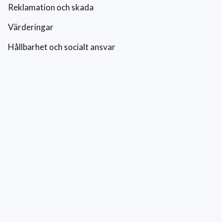
Reklamation och skada
Värderingar
Hållbarhet och socialt ansvar
Integritetspolicy
Cookies
Kontakt
0771-42 42 42
kundtjanst@eriksfonsterputs.se