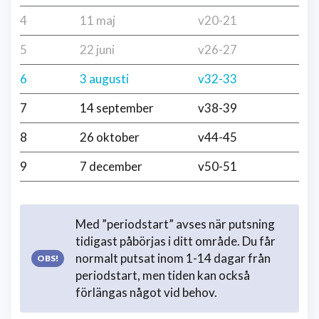
4
11 maj
v20-21
5
22 juni
v26-27
6
3 augusti
v32-33
7
14 september
v38-39
8
26 oktober
v44-45
9
7 december
v50-51
Med ”periodstart” avses när putsning
tidigast påbörjas i ditt område. Du får
normalt putsat inom 1-14 dagar från
periodstart, men tiden kan också
förlängas något vid behov.