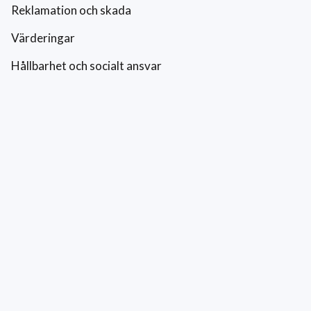
Reklamation och skada
Värderingar
Hållbarhet och socialt ansvar
Integritetspolicy
Cookies
Kontakt
0771-42 42 42
kundtjanst@eriksfonsterputs.se