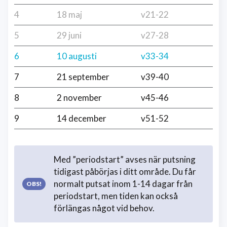
4
18 maj
v21-22
5
29 juni
v27-28
6
10 augusti
v33-34
7
21 september
v39-40
8
2 november
v45-46
9
14 december
v51-52
Med ”periodstart” avses när putsning
tidigast påbörjas i ditt område. Du får
normalt putsat inom 1-14 dagar från
periodstart, men tiden kan också
förlängas något vid behov.