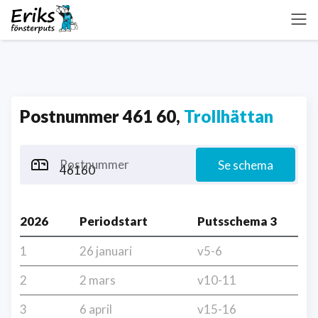
Postnummer 461 60,
Trollhättan
Postnummer
Se schema
2026
Periodstart
Putsschema 3
1
26 januari
v5-6
2
2 mars
v10-11
3
6 april
v15-16