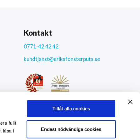
Kontakt
0771-42 42 42
kundtjanst@eriksfonsterputs.se
ar
4.3
/5
Tillåt alla cookies
9772 uppriktiga kundomdömen
Sociala medier
ra fullt
Endast nödvändiga cookies
 läsa i