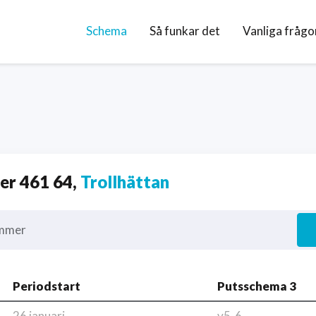
Schema
Så funkar det
Vanliga frågo
r 461 64,
Trollhättan
mmer
Periodstart
Putsschema 3
26 januari
v5-6