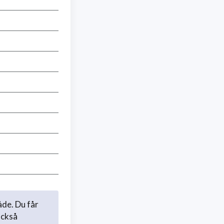
åde. Du får
också