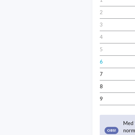
2
3
4
5
6
7
8
9
Med ”
norma