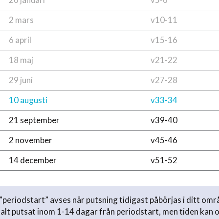
2 mars
v10-11
6 april
v15-16
18 maj
v21-22
29 juni
v27-28
10 augusti
v33-34
21 september
v39-40
2 november
v45-46
14 december
v51-52
periodstart” avses när putsning tidigast påbörjas i ditt omr
lt putsat inom 1-14 dagar från periodstart, men tiden kan 