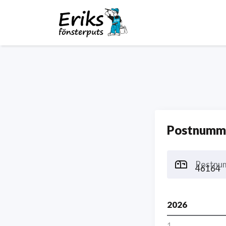
Postnumme
Postnu
2026
1