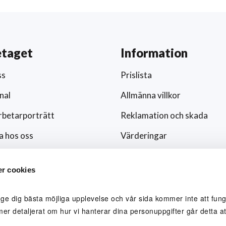
etaget
Information
ss
Prislista
nal
Allmänna villkor
betarporträtt
Reklamation och skada
a hos oss
Värderingar
ar och nyheter
Hållbarhet och socialt ansv
r cookies
/media
Integritetspolicy
ingsfokus
Cookies
 ge dig bästa möjliga upplevelse och vår sida kommer inte att funge
mer detaljerat om hur vi hanterar dina personuppgifter går detta att
lblåsare