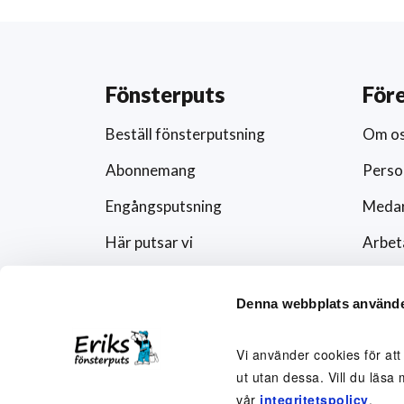
Fönsterputs
För
Beställ fönsterputsning
Om o
Abonnemang
Perso
Engångsputsning
Medar
Här putsar vi
Arbet
Schema
Artikl
Denna webbplats använde
Förändra abonnemanget
Press
Rutavdrag och fönsterputs
Fören
Vi använder cookies för att
ut utan dessa. Vill du läsa 
Visse
vår
integritetspolicy
.