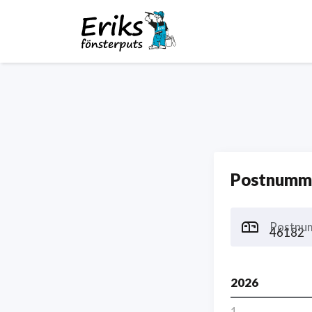
Postnumme
Postnu
2026
1