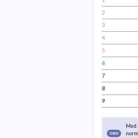
2
3
4
5
6
7
8
9
Med ”
norma