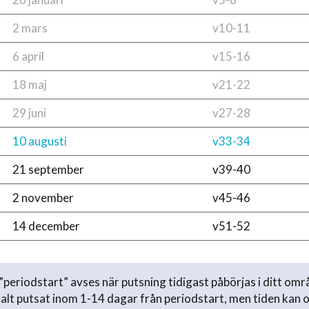
2 mars
v10-11
6 april
v15-16
18 maj
v21-22
29 juni
v27-28
10 augusti
v33-34
21 september
v39-40
2 november
v45-46
14 december
v51-52
periodstart” avses när putsning tidigast påbörjas i ditt omr
lt putsat inom 1-14 dagar från periodstart, men tiden kan 