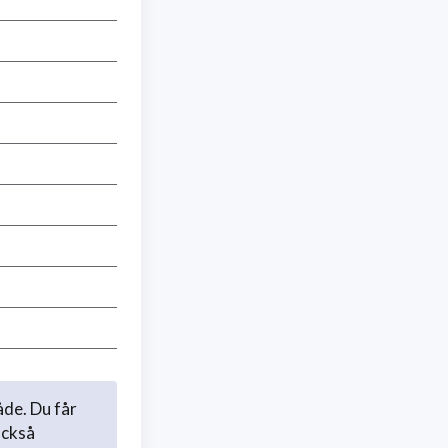
åde. Du får
också