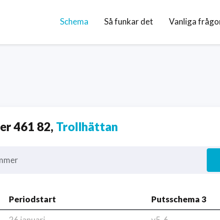
Schema
Så funkar det
Vanliga frågo
r 461 82,
Trollhättan
mmer
Periodstart
Putsschema 3
26 januari
v5-6