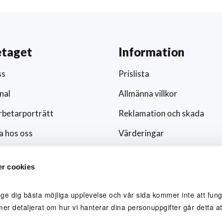
etaget
Information
ss
Prislista
nal
Allmänna villkor
betarporträtt
Reklamation och skada
a hos oss
Värderingar
ar och nyheter
Hållbarhet och socialt ansv
r cookies
/media
Integritetspolicy
ingsfokus
Cookies
 ge dig bästa möjliga upplevelse och vår sida kommer inte att funge
mer detaljerat om hur vi hanterar dina personuppgifter går detta att
lblåsare