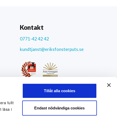
Kontakt
0771-42 42 42
kundtjanst@eriksfonsterputs.se
ar
4.3
/5
Tillåt alla cookies
9772 uppriktiga kundomdömen
Sociala medier
ra fullt
Endast nödvändiga cookies
 läsa i