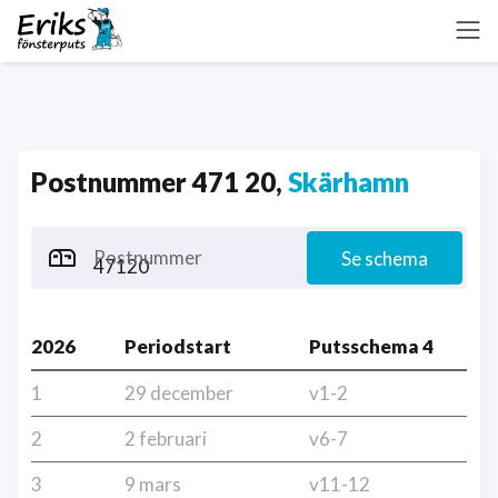
Postnummer 471 20,
Skärhamn
Postnummer
Se schema
2026
Periodstart
Putsschema 4
1
29 december
v1-2
2
2 februari
v6-7
3
9 mars
v11-12