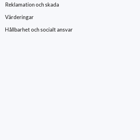
Reklamation och skada
Värderingar
Hållbarhet och socialt ansvar
Integritetspolicy
Cookies
Kontakt
0771-42 42 42
kundtjanst@eriksfonsterputs.se