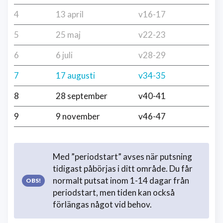
4
13 april
v16-17
5
25 maj
v22-23
6
6 juli
v28-29
7
17 augusti
v34-35
8
28 september
v40-41
9
9 november
v46-47
Med ”periodstart” avses när putsning
tidigast påbörjas i ditt område. Du får
normalt putsat inom 1-14 dagar från
periodstart, men tiden kan också
förlängas något vid behov.