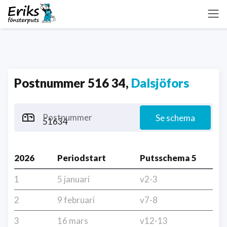
Postnummer 516 34,
Dalsjöfors
Postnummer
Se schema
2026
Periodstart
Putsschema 5
1
5 januari
v2-3
2
9 februari
v7-8
3
16 mars
v12-13