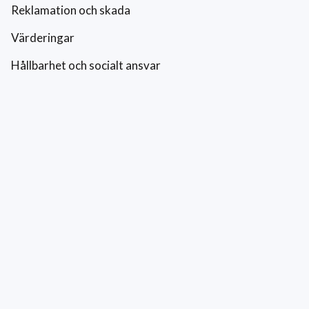
Reklamation och skada
Värderingar
Hållbarhet och socialt ansvar
Integritetspolicy
Cookies
Kontakt
0771-42 42 42
kundtjanst@eriksfonsterputs.se