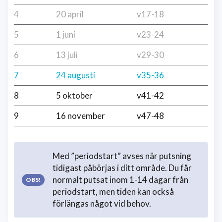
4
20 april
v17-18
5
1 juni
v23-24
6
13 juli
v29-30
7
24 augusti
v35-36
8
5 oktober
v41-42
9
16 november
v47-48
Med ”periodstart” avses när putsning
tidigast påbörjas i ditt område. Du får
normalt putsat inom 1-14 dagar från
periodstart, men tiden kan också
förlängas något vid behov.