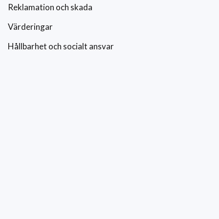
Reklamation och skada
Värderingar
Hållbarhet och socialt ansvar
Integritetspolicy
Cookies
Kontakt
0771-42 42 42
kundtjanst@eriksfonsterputs.se