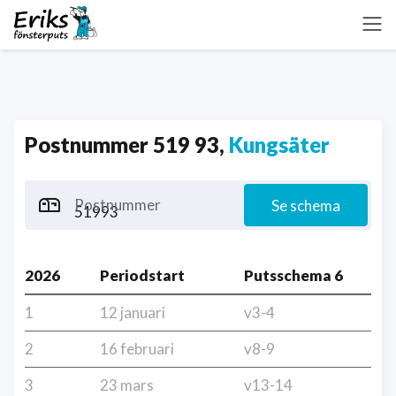
Postnummer 519 93,
Kungsäter
Postnummer
Se schema
2026
Periodstart
Putsschema 6
1
12 januari
v3-4
2
16 februari
v8-9
3
23 mars
v13-14