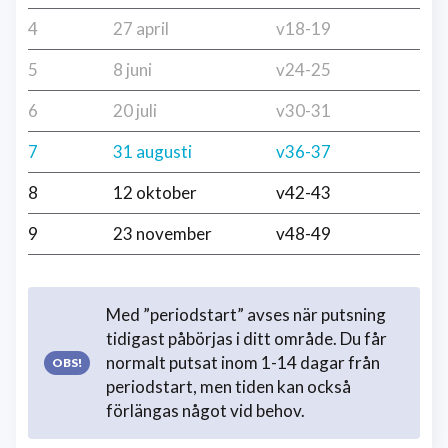
4
27 april
v18-19
5
8 juni
v24-25
6
20 juli
v30-31
7
31 augusti
v36-37
8
12 oktober
v42-43
9
23 november
v48-49
Med ”periodstart” avses när putsning
tidigast påbörjas i ditt område. Du får
normalt putsat inom 1-14 dagar från
periodstart, men tiden kan också
förlängas något vid behov.