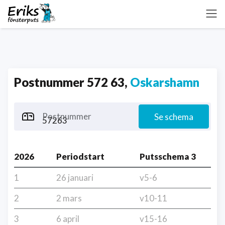
Postnummer 572 63,
Oskarshamn
Postnummer
Se schema
2026
Periodstart
Putsschema 3
1
26 januari
v5-6
2
2 mars
v10-11
3
6 april
v15-16