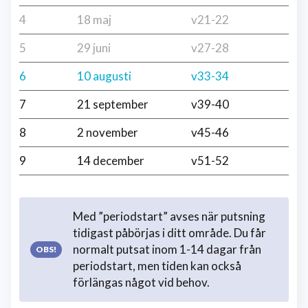
4
18 maj
v21-22
5
29 juni
v27-28
6
10 augusti
v33-34
7
21 september
v39-40
8
2 november
v45-46
9
14 december
v51-52
Med ”periodstart” avses när putsning
tidigast påbörjas i ditt område. Du får
normalt putsat inom 1-14 dagar från
periodstart, men tiden kan också
förlängas något vid behov.