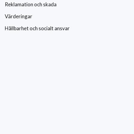
Reklamation och skada
Värderingar
Hållbarhet och socialt ansvar
Integritetspolicy
Cookies
Kontakt
0771-42 42 42
kundtjanst@eriksfonsterputs.se