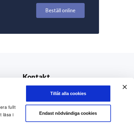
Beställ online
Kontakt
0771-42 42 42
Tillåt alla cookies
kundtjanst@eriksfonsterputs.se
ra fullt
Endast nödvändiga cookies
 läsa i