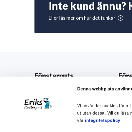
Inte kund ännu? 
Eller läs mer om hur det funkar
Fönsterputs
För
Beställ fönsterputsning
Om o
Denna webbplats använde
Abonnemang
Perso
Vi använder cookies för att
Engångsputsning
Medar
ut utan dessa. Vill du läsa 
vår
integritetspolicy
.
Här putsar vi
Arbet