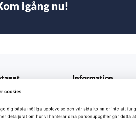
Kom igång nu!
etaget
Information
ss
Prislista
r cookies
nal
Allmänna villkor
 ge dig bästa möjliga upplevelse och vår sida kommer inte att funge
betarporträtt
Reklamation och skada
mer detaljerat om hur vi hanterar dina personuppgifter går detta att
a hos oss
Värderingar