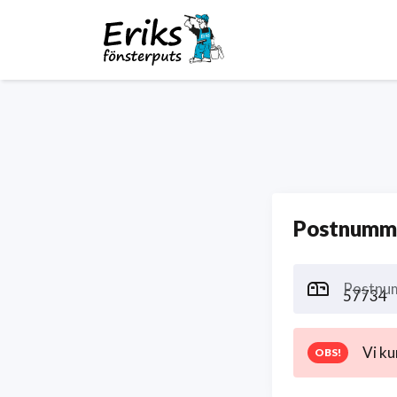
Postnumme
Postnu
Vi ku