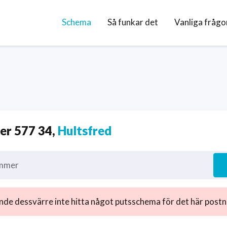
Schema
Så funkar det
Vanliga frågo
r 577 34,
Hultsfred
mmer
nde dessvärre inte hitta något putsschema för det här post