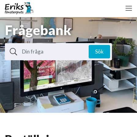
Frågebank
Din fråga
Sök