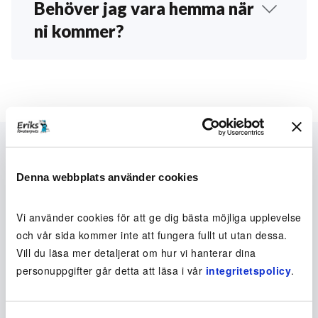
önskar få de husfönster som sitter på huset
Behöver jag vara hemma när
inne i ett uterum putsade måste ni be oss om
ni kommer?
det. Alla vill inte att vi ska gå in i uterummet,
det kan vara larmat, det finns möbler framför
Vid en utvändig fönsterputsning behöver du
fönstren etc. Därför har vi som regel att inte
inte vara hemma när vi kommer – så smidigt!
gå in i uterum utan att vi blivit ombedda om
Om du däremot önskar boka fönsterputs både
det. Kontakta
kundservice
om du vill få dessa
in- och utvändigt samt emellan om det finns
fönster putsade.
delbara fönster, behöver du vara hemma och
öppna upp för oss.
Fönsterputs
Denna webbplats använder cookies
Beställ fönsterputsning
Vi använder cookies för att ge dig bästa möjliga upplevelse
Abonnemang
och vår sida kommer inte att fungera fullt ut utan dessa.
Engångsputsning
Vill du läsa mer detaljerat om hur vi hanterar dina
personuppgifter går detta att läsa i vår
integritetspolicy
.
Här putsar vi
Schema