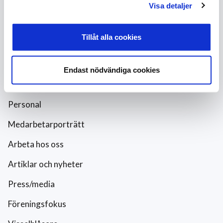
Visa detaljer
Förändra abonnemanget
Rutavdrag och fönsterputs
Tillåt alla cookies
Företaget
Endast nödvändiga cookies
Om oss
Personal
Medarbetarporträtt
Arbeta hos oss
Artiklar och nyheter
Press/media
Föreningsfokus