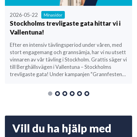
2026-05-22
Minasidor
Stockholms trevligaste gata hittar vi i
Vallentuna!
Efter en intensiv tävlingsperiod under våren, med
stort engagemang och grannsämja, har vi nu utsett
vinnaren av vår tävling i Stockholm. Grattis säger vi
till Berghällsvägen i Vallentuna – Stockholms
trevligaste gata! Under kampanjen “Grannfesten
2026”, där vi tillsammans med Peter Magnusson
letat efter Stockholms mest sammansvetsade
grannskap, har vi fått stort intresse. Målet för…
Vill du ha hjälp med