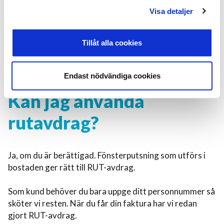
fönsterputsning efter behov och kan även göra tillval
Visa detaljer
såsom uterum eller karmar. Detta gör du enklast via vår
app eller genom att kontakta kundservice via våra
andra kanaler.
Tillåt alla cookies
Du kan även beställa invändig fönsterputsning, ett
tillval som vi utför i mån av tid och möjlighet.
Endast nödvändiga cookies
Kan jag använda
rutavdrag?
Ja, om du är berättigad. Fönsterputsning som utförs i
bostaden ger rätt till RUT-avdrag.
Som kund behöver du bara uppge ditt personnummer så
sköter vi resten. När du får din faktura har vi redan
gjort RUT-avdrag.