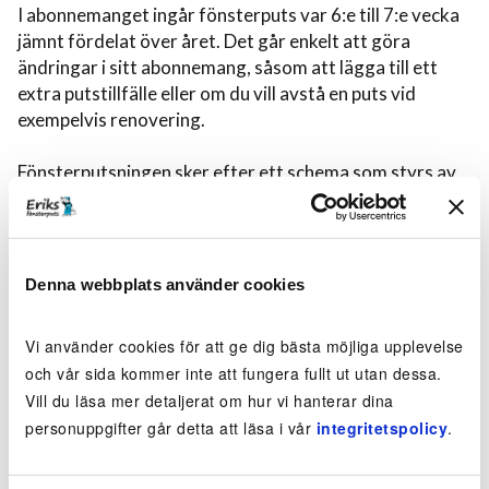
I abonnemanget ingår fönsterputs var 6:e till 7:e vecka
jämnt fördelat över året. Det går enkelt att göra
ändringar i sitt abonnemang, såsom att lägga till ett
extra putstillfälle eller om du vill avstå en puts vid
exempelvis renovering.
Fönsterputsningen sker efter ett schema som styrs av
vilket postnummer du har.
I vårt putsschema
ser du när
en period för ditt område startar, då kommer du
vanligtvis att få putsat inom två veckor från
periodstart.
Denna webbplats använder cookies
Vilka fönster putsar ni?
Vi använder cookies för att ge dig bästa möjliga upplevelse
och vår sida kommer inte att fungera fullt ut utan dessa.
Vill du läsa mer detaljerat om hur vi hanterar dina
Vi putsar alla fönster som vi kan nå på ditt hus.
personuppgifter går detta att läsa i vår
integritetspolicy
.
Bottenvåning, uterum, källare samt övervåning upp till
andra planet på en normalvilla. Du kan anpassa din