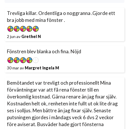
Trevliga killar. Ordentliga o noggranna .Gjorde ett
bra jobb med mina fönster .
2 jun av
Grethel N
Fönstren blev blanka och fina. Nöjd
30 mar av
Margret Ingela M
Bemötandet var trevligt och professionellt Mina
förväntningar var att få rena fönster till en
överkomlig kostnad. Gärna renare än jag fixar själv.
Kostnaden helt ok, renheten inte fullt ut ok lite drag
ses i solljus. Men bättre än jag fixar själv. Senaste
putsningen gjordes i måndags veck 6 dvs 2 veckor
före aviserat. Busväder hade gjort fönsterna