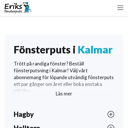
Fönsterputs i
Kalmar
Trött på randiga fönster? Beställ
fönsterputsning i Kalmar! Välj vårt
abonnemang för löpande utvändig fönsterputs
ett par gånger om året eller boka enstaka
tillfällen.
Läs mer
Våra fönsterputsare i Kalmar hjälper dig året
runt. Klicka nedan för att beställa fönsterputs i
Hagby
Kalmar och se exakt vilka tider våra
fönsterputsare är i just ditt område.
Halltorp