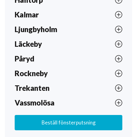
Kalmar ligger i södra Sverige och är känt för
Kalmar
sin stadskärna med smala gränder och
kullerstensgator. Här får turister uppleva
Ljungbyholm
restauranger, kaféer och butiker. Varje år hålls
populära evenemang så som Kalmar Stadsfest
Läckeby
och Kalmar Slotts Julmarknad.
Påryd
Rockneby
Trekanten
Vassmolösa
Beställ fönsterputsning