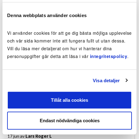
30 sep av
Kerstin Maria J
Denna webbplats använder cookies
Dom är snabba kanske lite smuts på fönster blecken
lämnades kvar
Vi använder cookies för att ge dig bästa möjliga upplevelse
och vår sida kommer inte att fungera fullt ut utan dessa.
25 aug av
Marianne H
Vill du läsa mer detaljerat om hur vi hanterar dina
personuppgifter går detta att läsa i vår
integritetspolicy
.
Enkelt och smidigt och tydlig hemsida. Jag har fått
putsat både inne, mellan och ute , superduktiga killar./
Eva
Visa detaljer
26 jul av
Eva Marie E
Tillåt alla cookies
Mycket trevlig personal trevligt bemötande +väldigt
fint resultat. Vi har avtal på 1plan utvändigt.
Endast nödvändiga cookies
17 jun av
Lars Roger L