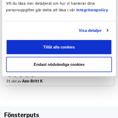
Vill du läsa mer detaljerat om hur vi hanterar dina
Alltid i tid, alltid mycket bra, bara beröm.
personuppgifter går detta att läsa i vår
integritetspolicy
.
12 jan av
Ulf S
Visa detaljer
Aldrig några problem och alltid rena fönster
Tillåt alla cookies
4 dec av
Synnöve O
Endast nödvändiga cookies
Bra att de putsar utan att ringa på dörren.
31 okt av
Ann-Britt K
Fönsterputs