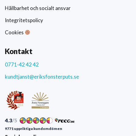
Hållbarhet och socialt ansvar
Integritetspolicy
Cookies
Kontakt
0771-42 42 42
kundtjanst@eriksfonsterputs.se
4.3
/5
9771 uppriktiga kundomdömen