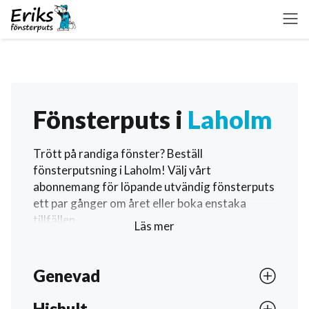
Fönsterputs i
Laholm
Trött på randiga fönster? Beställ
fönsterputsning i Laholm! Välj vårt
abonnemang för löpande utvändig fönsterputs
ett par gånger om året eller boka enstaka
tillfällen.
Läs mer
Våra fönsterputsare i Laholm hjälper dig året
runt. Klicka nedan för att beställa
Genevad
fönsterputsning i Laholm och se exakt vilka
tider våra fönsterputsare är i just ditt område.
Hishult