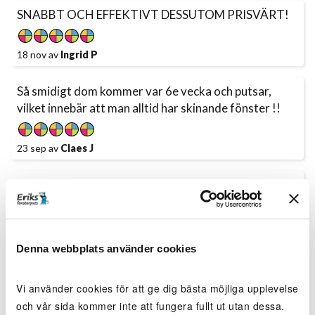
SNABBT OCH EFFEKTIVT DESSUTOM PRISVÄRT!
18 nov av
Ingrid P
Så smidigt dom kommer var 6e vecka och putsar,
vilket innebär att man alltid har skinande fönster !!
23 sep av
Claes J
Mycket bra utfört jobb! Jobbade proffesionellt!
18 maj av
Jonsson L
Denna webbplats använder cookies
Kom och gjorde sitt jobb snabbt och snyggt.
Vi använder cookies för att ge dig bästa möjliga upplevelse
21 mar av
Jonas S
och vår sida kommer inte att fungera fullt ut utan dessa.