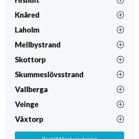
Laholm är en kommun som ligger i Hallands län.
Knäred
Staden är känt för sin rika historia och vackra
stränder längs kusten. Här finns flera
Laholm
naturreservat att besöka för promenader i
fantastisk miljö och sevärdheter att besöka
Mellbystrand
såsom Laholms slott och medeltida kyrkor.
Skottorp
Skummeslövsstrand
Vallberga
Veinge
Våxtorp