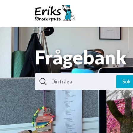
Frågebank
Din fråga
Sök