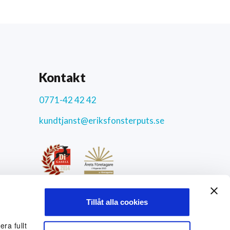
Kontakt
0771-42 42 42
kundtjanst@eriksfonsterputs.se
ar
4.3
/5
Tillåt alla cookies
9772 uppriktiga kundomdömen
Sociala medier
ra fullt