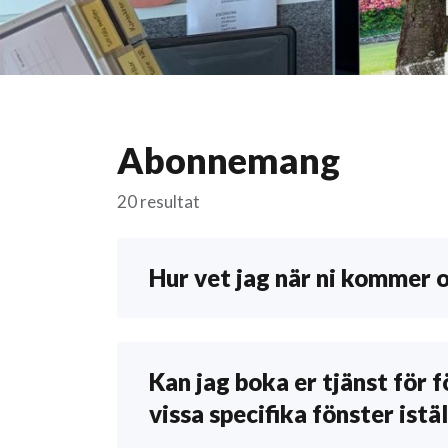
Abonnemang
20 resultat
Hur vet jag när ni kommer 
När du har gjort en beställning får du e
veckor fönsterputsningen beräknas utfö
nästa gång.
Kan jag boka er tjänst för 
vissa specifika fönster istä
En putsperiod pågår i två veckor vilket 