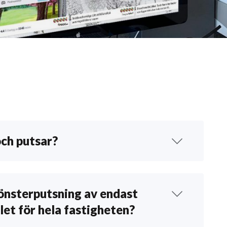
och putsar?
n bekräftelse via e-post med information om vilka
ras. Klicka
här
för att se när vi är i ditt område
fönsterputsning av endast
llet för hela fastigheten?
innebär att putsningen kan ske när som helst under