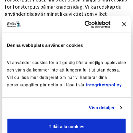
för fönsterputs på marknaden idag. Vilka redskap du
använder dig av är minst lika viktigt som vilket
fönsterputsmedel du väljer.
Om du vill uppnå bra resultat rekommenderar vi att du
investerar i en bra gummiskrapa. Det finns många billiga
Denna webbplats använder cookies
skrapor idag, och vilken skrapa du väljer kommer att
påverka resultatet en hel del. Det kan även vara bra att
Vi använder cookies för att ge dig bästa möjliga upplevelse
byta ut sin gummiskrapa då och då, beroende på hur
och vår sida kommer inte att fungera fullt ut utan dessa.
ofta du putsar dina fönster.
Vill du läsa mer detaljerat om hur vi hanterar dina
personuppgifter går detta att läsa i vår
integritetspolicy
.
Beställ fönsterputs
Visa detaljer
Tillåt alla cookies
Läs mer om fönsterputs