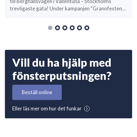
till Berghällsvägen i Vallentuna – Stockholms
trevligaste gata! Under kampanjen “Grannfesten
2026”, där vi tillsammans med Peter Magnusson
letat efter Stockholms mest sammansvetsade
grannskap, har vi fått stort intresse. Målet för…
Vill du ha hjälp med
fönsterputsningen?
Beställ online
Eller läs mer om hur det funkar