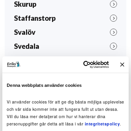
Skurup
Staffanstorp
Svalöv
Svedala
Tomelilla
Trelleborg
Denna webbplats använder cookies
Vellinge
Ystad
Vi använder cookies för att ge dig bästa möjliga upplevelse
och vår sida kommer inte att fungera fullt ut utan dessa.
Åstorp
Vill du läsa mer detaljerat om hur vi hanterar dina
personuppgifter går detta att läsa i vår
integritetspolicy
.
Ängelholm